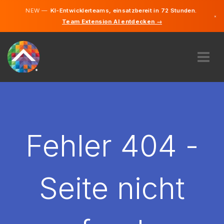
NEW —
KI-Entwicklerteams, einsatzbereit in 72 Stunden.
×
Team Extension AI entdecken →
Deutsch
Französisc
Italienisch
Englisch
ÜBER UNS
EXPERTISE
WIE FUNKTIONIERT ES?
KARRIERE
Fehler 404 -
FINDEN
SCHWEIZ
Seite nicht
DE
STARTEN SIE JETZT