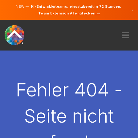
NEW —
KI-Entwicklerteams, einsatzbereit in 72 Stunden.
×
Team Extension AI entdecken →
Deutsch
Französisc
Italienisch
Englisch
ÜBER UNS
EXPERTISE
WIE FUNKTIONIERT ES?
KARRIERE
Fehler 404 -
FINDEN
SCHWEIZ
Seite nicht
DE
STARTEN SIE JETZT