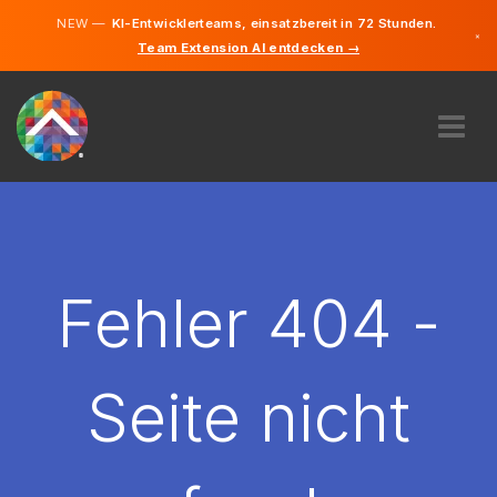
NEW —
KI-Entwicklerteams, einsatzbereit in 72 Stunden.
×
Team Extension AI entdecken →
Deutsch
Französisc
Italienisch
Englisch
ÜBER UNS
EXPERTISE
WIE FUNKTIONIERT ES?
KARRIERE
Fehler 404 -
FINDEN
SCHWEIZ
Seite nicht
DE
STARTEN SIE JETZT