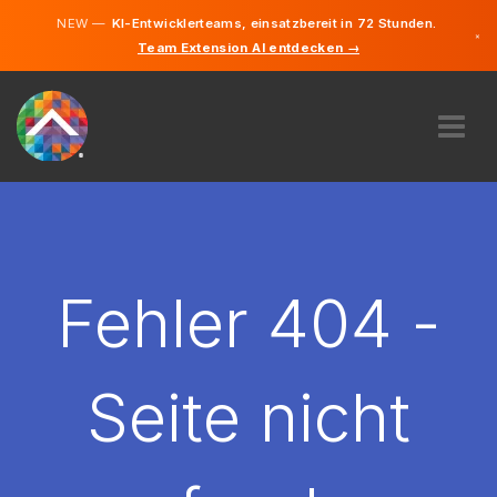
NEW —
KI-Entwicklerteams, einsatzbereit in 72 Stunden.
×
Team Extension AI entdecken →
Deutsch
Französisc
Italienisch
Englisch
ÜBER UNS
EXPERTISE
WIE FUNKTIONIERT ES?
KARRIERE
Fehler 404 -
FINDEN
SCHWEIZ
Seite nicht
DE
STARTEN SIE JETZT