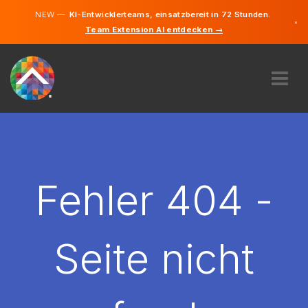
NEW —
KI-Entwicklerteams, einsatzbereit in 72 Stunden.
×
Team Extension AI entdecken →
Deutsch
Französisc
Italienisch
Englisch
ÜBER UNS
EXPERTISE
WIE FUNKTIONIERT ES?
KARRIERE
Fehler 404 -
FINDEN
SCHWEIZ
Seite nicht
DE
STARTEN SIE JETZT