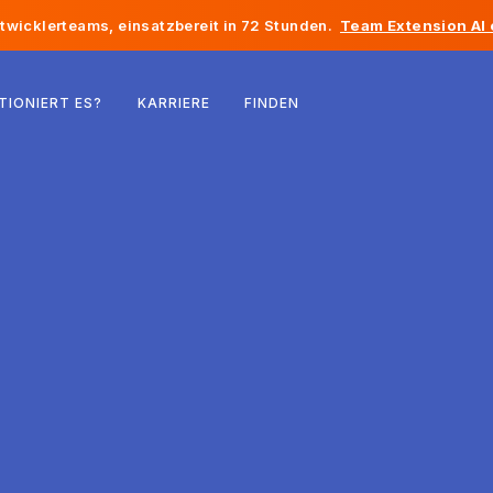
twicklerteams, einsatzbereit in 72 Stunden.
Team Extension AI
Belgien
TIONIERT ES?
KARRIERE
FINDEN
Frankreich
Irland
Niederlande
Schweiz
Vereinigte Staaten
Bosnien und Herzegowina
Estland
Lettland
Republik Moldau