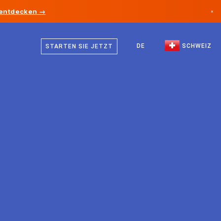
 entdecken →
×
Deutsch
Kanada
Französisch
DE
SCHWEIZ
STARTEN SIE JETZT
Deutschland
Italienisch
Liechtenstein
Englisch
Norwegen
Japan
Bulgarien
Kroatien
Litauen
Montenegro