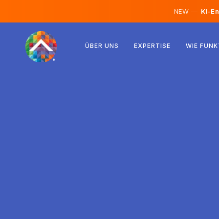
NEW —
KI-En
Österreich
ÜBER UNS
EXPERTISE
WIE FUNK
Finnland
Island
Luxemburg
Schweden
Vereinigtes Königreich
Albanien
Tschechien
Ungarn
Nordmazedonien