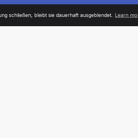
g schließen, bleibt sie dauerhaft ausgeblendet.
Learn mo
60
+36
7
TARBEITER
COUNTRIES
BÜRO