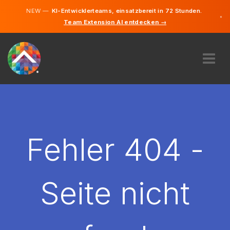
NEW —
KI-Entwicklerteams, einsatzbereit in 72 Stunden.
×
Team Extension AI entdecken →
Deutsch
Französisc
Italienisch
Englisch
ÜBER UNS
EXPERTISE
WIE FUNKTIONIERT ES?
KARRIERE
Fehler 404 -
FINDEN
SCHWEIZ
Seite nicht
DE
STARTEN SIE JETZT